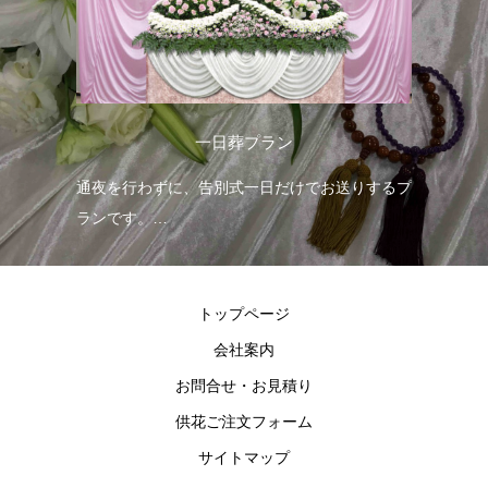
一日葬プラン
る一
通夜を行わずに、告別式一日だけでお送りするプ
お
ランです。
プ
グレードアップした花祭壇をお選びいただけま
す。
トップページ
会社案内
お問合せ・お見積り
供花ご注文フォーム
サイトマップ