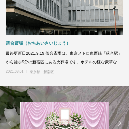
一日葬ライトプラン
一日葬プラン
落合斎場（おちあいさいじょう）
最終更新日2021.9.19.落合斎場は、東京メトロ東西線「落合駅」
から徒歩5分の新宿区にある火葬場です。ホテルの様な豪華なロ
ビーや調度
2021.08.01
東京都 新宿区
おす