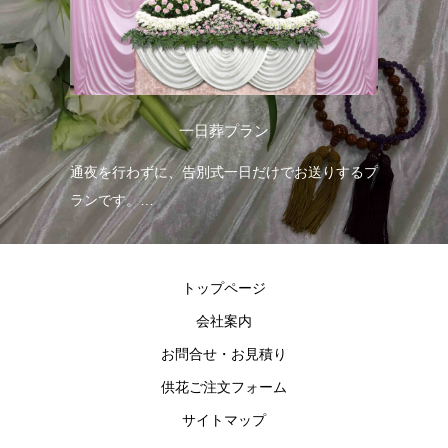
一日葬プラン
る一
通夜を行わずに、告別式一日だけでお送りするプ
お
ランです。
プ
グレードアップした花祭壇をお選びいただけま
す。
トップページ
会社案内
お問合せ・お見積り
供花ご注文フォーム
サイトマップ