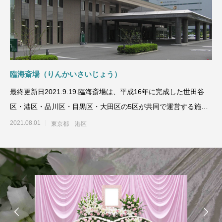
一日葬ライトプラン
一日葬プラン
臨海斎場（りんかいさいじょう）
最終更新日2021.9.19.臨海斎場は、平成16年に完成した世田谷
区・港区・品川区・目黒区・大田区の5区が共同で運営する施設
です。どな
2021.08.01
東京都 港区
おす