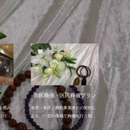
市民葬儀・区民葬儀プラン
一
を囲み
各市・各区と葬祭事業者との契約に
通夜を
り行う
より、一定の価格で葬儀を行う制度
お送り
です。
です。