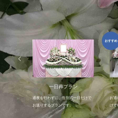
おすすめ
ラン
一日葬プラン
日だけで
通夜を行わずに、告別式一日だけで
お通
なプラン
お送りするプランです。
けで
グレードアップした花祭壇をお選び