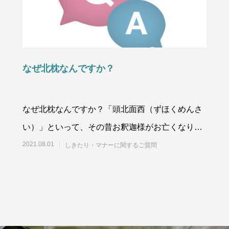
なぜ北枕なんですか？
なぜ北枕なんですか？「頭北面西（ずほくめんさ
い）」といって、その昔お釈迦様がお亡くなりに
なったお姿が由来です。頭を北側に顔を西に向け
2021.08.01
しきたり・マナーに関するご質問
られ