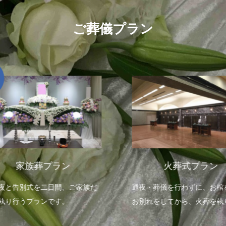
ご葬儀プラン
家族葬プラン
火葬式プラン
夜と告別式を二日間、ご家族だ
通夜・葬儀を行わずに、お棺
執り行うプランです。
お別れをしてから、火葬を執
プランです。